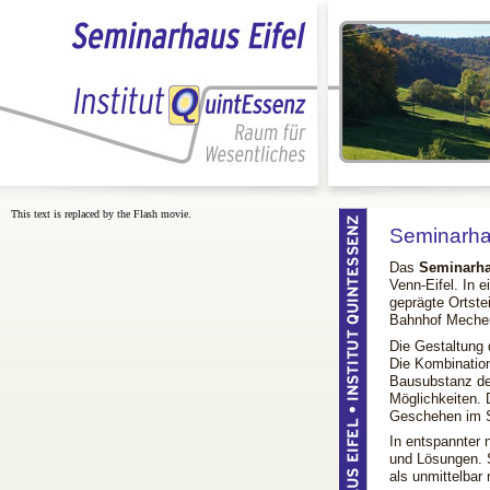
This text is replaced by the Flash movie.
Seminarhau
Das
Seminarha
Venn-Eifel. In e
geprägte Ortste
Bahnhof Mecher
Die Gestaltung 
Die Kombination
Bausubstanz des
Möglichkeiten.
Geschehen im 
In entspannter 
und Lösungen. S
als unmittelbar 